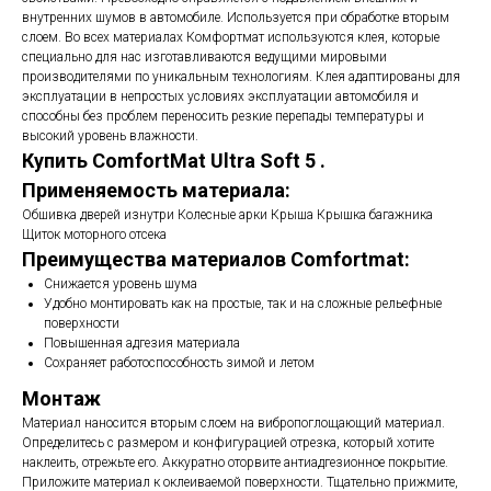
внутренних шумов в автомобиле. Используется при обработке вторым
слоем. Во всех материалах Комфортмат используются клея, которые
специально для нас изготавливаются ведущими мировыми
производителями по уникальным технологиям. Клея адаптированы для
эксплуатации в непростых условиях эксплуатации автомобиля и
способны без проблем переносить резкие перепады температуры и
высокий уровень влажности.
Купить ComfortMat Ultra Soft 5 .
Применяемость материала:
Обшивка дверей изнутри Колесные арки Крыша Крышка багажника
Щиток моторного отсека
Преимущества материалов Comfortmat:
Снижается уровень шума
Удобно монтировать как на простые, так и на сложные рельефные
поверхности
Повышенная адгезия материала
Сохраняет работоспособность зимой и летом
Монтаж
Материал наносится вторым слоем на вибропоглощающий материал.
Определитесь с размером и конфигурацией отрезка, который хотите
наклеить, отрежьте его. Аккуратно оторвите антиадгезионное покрытие.
Приложите материал к оклеиваемой поверхности. Тщательно прижмите,