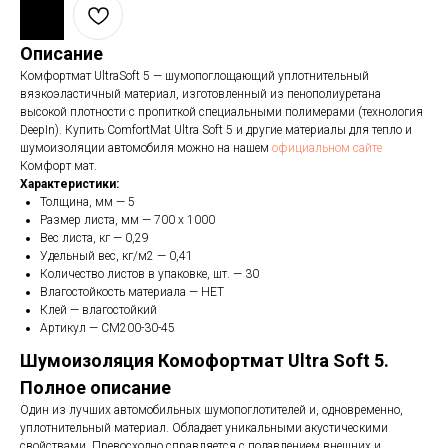
Описание
Комфортмат UltraSoft 5 — шумопоглощающий уплотнительный
вязкоэластичный материал, изготовленный из пенополиуретана
высокой плотности с пропиткой специальными полимерами (технология
DeepIn). Купить ComfortMat Ultra Soft 5 и другие материалы для тепло и
шумоизоляции автомобиля можно на нашем
официальном сайте
Комфорт мат.
Характеристики:
Толщина, мм — 5
Размер листа, мм — 700 х 1000
Вес листа, кг — 0,29
Удельный вес, кг/м2 — 0,41
Количество листов в упаковке, шт. — 30
Влагостойкость материала — НЕТ
Клей — влагостойкий
Артикул — CM200-30-45
Шумоизоляция Комофортмат Ultra Soft 5.
Полное описание
Один из лучших автомобильных шумопоглотителей и, одновременно,
уплотнительный материал. Обладает уникальными акустическими
свойствами. Превосходно справляется с подавлением внешних и