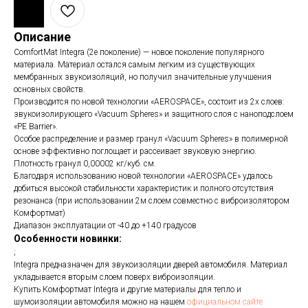
Описание
ComfortMat Integra (2е поколение) — новое поколение популярного
материала. Материал остался самым легким из существующих
мембранных звукоизоляций, но получил значительные улучшения
основных свойств.
Производится по новой технологии «AEROSPACE», состоит из 2х слоев:
звукоизолирующего «Vacuum Spheres» и защитного слоя с наноподслоем
«PE Barrier».
Особое распределение и размер гранул «Vacuum Spheres» в полимерной
основе эффективно поглощает и рассеивает звуковую энергию.
Плотность гранул 0,00002 кг/куб. см.
Благодаря использованию новой технологии «AEROSPACE» удалось
добиться высокой стабильности характеристик и полного отсутствия
резонанса (при использовании 2м слоем совместно с виброизолятором
Комфортмат)
Диапазон эксплуатации от -40 до +140 градусов
Особенности новинки:
;
Integra предназначен для звукоизоляции дверей автомобиля. Материал
укладывается вторым слоем поверх виброизоляции.
Купить Комфортмат Integra и другие материалы для тепло и
шумоизоляции автомобиля можно на нашем
официальном сайте