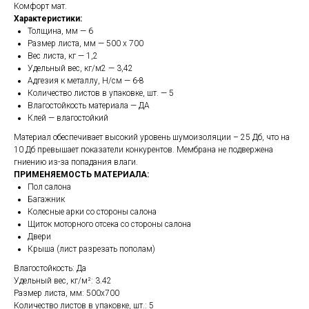
Комфорт мат.
Характеристики:
Толщина, мм — 6
Размер листа, мм — 500 х 700
Вес листа, кг — 1,2
Удельный вес, кг/м2 — 3,42
Адгезия к металлу, Н/см — 6-8
Количество листов в упаковке, шт. — 5
Влагостойкость материала — ДА
Клей — влагостойкий
Материал обеспечивает высокий уровень шумоизоляции – 25 Дб, что на
10 Дб превышает показатели конкурентов. Мембрана не подвержена
гниению из-за попадания влаги.
ПРИМЕНЯЕМОСТЬ МАТЕРИАЛА:
Пол салона
Багажник
Колесные арки со стороны салона
Щиток моторного отсека со стороны салона
Двери
Крыша (лист разрезать пополам)
Влагостойкость: Да
Удельный вес, кг/м²: 3.42
Размер листа, мм: 500x700
Количество листов в упаковке, шт.: 5