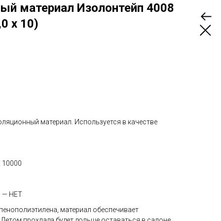
ый материал Изолонтейп 4008
,0 х 10)
оляционный материал. Используется в качестве
х 10000
 — НЕТ
 пенополиэтилена, материал обеспечивает
. Летом прохлада будет дольше оставаться в салоне,