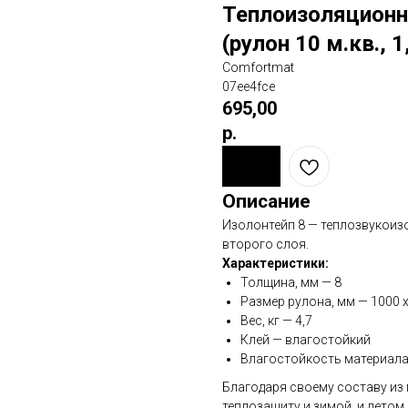
Теплоизоляционн
(рулон 10 м.кв., 1
Comfortmat
07ee4fce
695,00
р.
Описание
Изолонтейп 8 — теплозвукоиз
второго слоя.
Характеристики:
Толщина, мм — 8
Размер рулона, мм — 1000 
Вес, кг — 4,7
Клей — влагостойкий
Влагостойкость материала
Благодаря своему составу из
теплозащиту и зимой, и летом