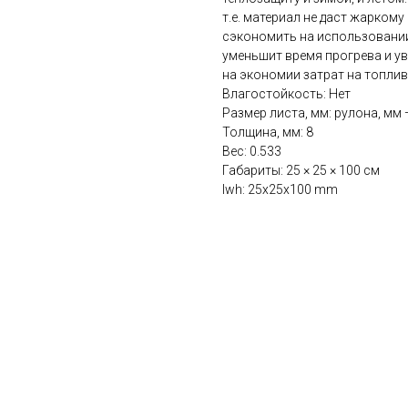
т.е. материал не даст жарком
сэкономить на использовании
уменьшит время прогрева и у
на экономии затрат на топлив
Влагостойкость: Нет
Размер листа, мм: рулона, мм
Толщина, мм: 8
Вес: 0.533
Габариты: 25 × 25 × 100 см
lwh: 25x25x100 mm