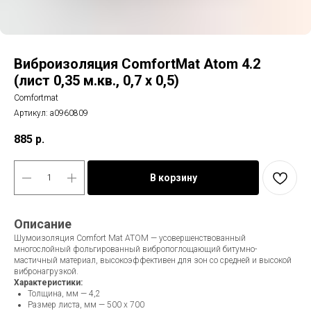
Виброизоляция ComfortMat Atom 4.2
(лист 0,35 м.кв., 0,7 х 0,5)
Comfortmat
Артикул:
a0960809
885
р.
В корзину
Описание
Шумоизоляция Comfort Mat ATOM — усовершенствованный
многослойный фольгированный вибропоглощающий битумно-
мастичный материал, высокоэффективен для зон со средней и высокой
вибронагрузкой.
Характеристики:
Толщина, мм — 4,2
Размер листа, мм — 500 х 700