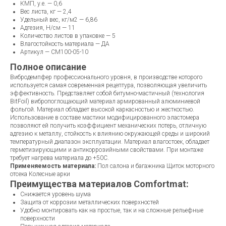
КМП, у.е. — 0,6
Вес листа, кг — 2,4
Удельный вес, кг/м2 — 6,86
Адгезия, Н/см — 11
Количество листов в упаковке — 5
Влагостойкость материала — ДА
Артикул — CM100-05-10
Полное описание
Вибродемпфер профессионального уровня, в производстве которого
используется самая современная рецептура, позволяющая увеличить
эффективность. Представляет собой битумно-мастичный (технология
BitFoil) вибропоглощающий материал армированный алюминиевой
фольгой. Материал обладает высокой каркасностью и жесткостью.
Использование в составе мастики модифицированного эластомера
позволяют ей получить коэффициент механических потерь, отличную
адгезию к металлу, стойкость к влиянию окружающей среды и широкий
температурный диапазон эксплуатации. Материал влагостоек, обладает
герметизирующими и антикоррозийными свойствами. При монтаже
требует нагрева материала до +50С.
Применяемость материала:
Пол салона и багажника Щиток моторного
отсека Колесные арки
Преимущества материалов Comfortmat:
Снижается уровень шума
Защита от коррозии металлических поверхностей
Удобно монтировать как на простые, так и на сложные рельефные
поверхности