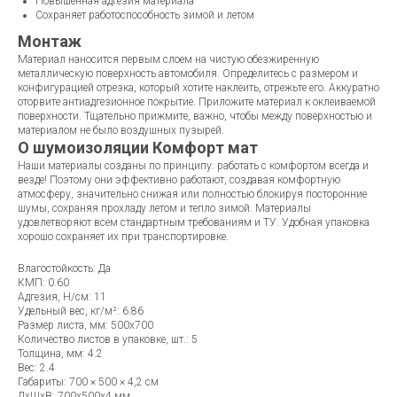
Повышенная адгезия материала
Сохраняет работоспособность зимой и летом
Монтаж
Материал наносится первым слоем на чистую обезжиренную
металлическую поверхность автомобиля. Определитесь с размером и
конфигурацией отрезка, который хотите наклеить, отрежьте его. Аккуратно
оторвите антиадгезионное покрытие. Приложите материал к оклеиваемой
поверхности. Тщательно прижмите, важно, чтобы между поверхностью и
материалом не было воздушных пузырей.
О шумоизоляции Комфорт мат
Наши материалы созданы по принципу: работать с комфортом всегда и
везде! Поэтому они эффективно работают, создавая комфортную
атмосферу, значительно снижая или полностью блокируя посторонние
шумы, сохраняя прохладу летом и тепло зимой. Материалы
удовлетворяют всем стандартным требованиям и ТУ. Удобная упаковка
хорошо сохраняет их при транспортировке.
Влагостойкость: Да
КМП: 0.60
Адгезия, Н/см: 11
Удельный вес, кг/м²: 6.86
Размер листа, мм: 500x700
Количество листов в упаковке, шт.: 5
Толщина, мм: 4.2
Вес: 2.4
Габариты: 700 × 500 × 4,2 см
ДxШxВ: 700x500x4 мм