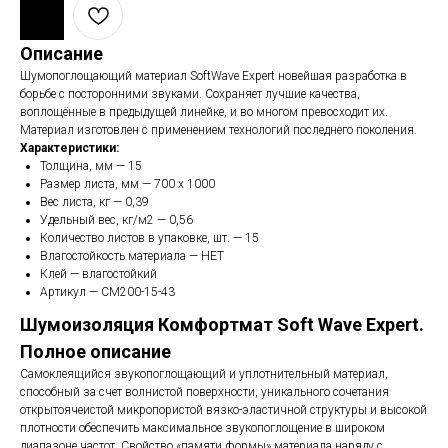
Описание
Шумопоглощающий материал SoftWave Expert новейшая разработка в
борьбе с посторонними звуками. Сохраняет лучшие качества,
воплощённые в предыдущей линейке, и во многом превосходит их.
Материал изготовлен с применением технологий последнего поколения.
Характеристики:
Толщина, мм — 15
Размер листа, мм — 700 х 1000
Вес листа, кг — 0,39
Удельный вес, кг/м2 — 0,56
Количество листов в упаковке, шт. — 15
Влагостойкость материала — НЕТ
Клей — влагостойкий
Артикул — CM200-15-43
Шумоизоляция Комфортмат Soft Wave Expert.
Полное описание
Самоклеящийся звукопоглощающий и уплотнительный материал,
способный за счет волнистой поверхности, уникального сочетания
открытоячеистой микропористой вязко-эластичной структуры и высокой
плотности обеспечить максимальное звукопоглощение в широком
диапазоне частот. Свойство «памяти формы» материала наряду с