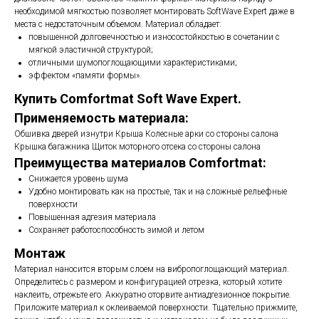
необходимой мягкостью позволяет монтировать SoftWave Expert даже в
места с недостаточным объемом. Материал обладает:
повышенной долговечностью и износостойкостью в сочетании с
мягкой эластичной структурой;
отличными шумопоглощающими характеристиками;
эффектом «памяти формы».
Купить Comfortmat Soft Wave Expert.
Применяемость материала:
Обшивка дверей изнутри Крыша Колесные арки со стороны салона
Крышка багажника Щиток моторного отсека со стороны салона
Преимущества материалов Comfortmat:
Снижается уровень шума
Удобно монтировать как на простые, так и на сложные рельефные
поверхности
Повышенная адгезия материала
Сохраняет работоспособность зимой и летом
Монтаж
Материал наносится вторым слоем на вибропоглощающий материал.
Определитесь с размером и конфигурацией отрезка, который хотите
наклеить, отрежьте его. Аккуратно оторвите антиадгезионное покрытие.
Приложите материал к оклеиваемой поверхности. Тщательно прижмите,