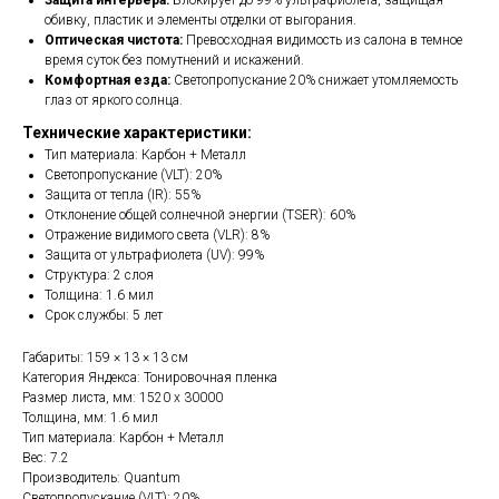
Защита интерьера:
Блокирует до 99% ультрафиолета, защищая
обивку, пластик и элементы отделки от выгорания.
Оптическая чистота:
Превосходная видимость из салона в темное
время суток без помутнений и искажений.
Комфортная езда:
Светопропускание 20% снижает утомляемость
глаз от яркого солнца.
Технические характеристики:
Тип материала: Карбон + Металл
Светопропускание (VLT): 20%
Защита от тепла (IR): 55%
Отклонение общей солнечной энергии (TSER): 60%
Отражение видимого света (VLR): 8%
Защита от ультрафиолета (UV): 99%
Структура: 2 слоя
Толщина: 1.6 мил
Срок службы: 5 лет
Габариты: 159 × 13 × 13 см
Категория Яндекса: Тонировочная пленка
Размер листа, мм: 1520 x 30000
Толщина, мм: 1.6 мил
Тип материала: Карбон + Металл
Вес: 7.2
Производитель: Quantum
Светопропускание (VLT): 20%