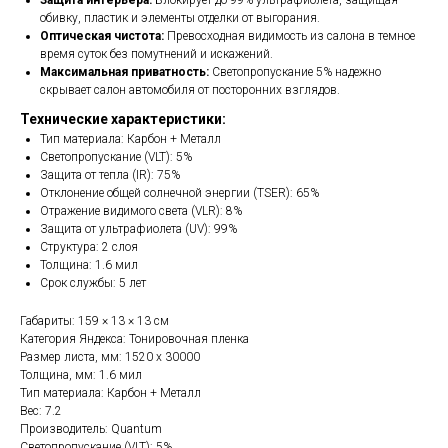
Защита интерьера:
Блокирует до 99% ультрафиолета, защищая
обивку, пластик и элементы отделки от выгорания.
Оптическая чистота:
Превосходная видимость из салона в темное
время суток без помутнений и искажений.
Максимальная приватность:
Светопропускание 5% надежно
скрывает салон автомобиля от посторонних взглядов.
Технические характеристики:
Тип материала: Карбон + Металл
Светопропускание (VLT): 5%
Защита от тепла (IR): 75%
Отклонение общей солнечной энергии (TSER): 65%
Отражение видимого света (VLR): 8%
Защита от ультрафиолета (UV): 99%
Структура: 2 слоя
Толщина: 1.6 мил
Срок службы: 5 лет
Габариты: 159 × 13 × 13 см
Категория Яндекса: Тонировочная пленка
Размер листа, мм: 1520 x 30000
Толщина, мм: 1.6 мил
Тип материала: Карбон + Металл
Вес: 7.2
Производитель: Quantum
Светопропускание (VLT): 5%